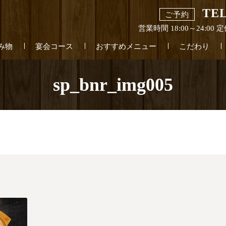
TEL
ご予約
営業時間 18:00～24:0
み物
宴会コース
おすすめメニュー
こだわり
sp_bnr_img005