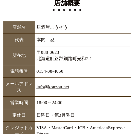
店舗概要
店舗名
居酒屋こうぞう
代表
本間 忍
〒088-0623
所在地
北海道釧路郡釧路町光和7-1
電話番号
0154-38-4050
メールアドレ
info@kouzou.net
ス
営業時間
18:00～24:00
定休日
日曜日・第3月曜日
クレジットカ
VISA・MasterCard・JCB・AmericanExpress・