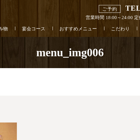
TEL
ご予約
営業時間 18:00～24:0
み物
宴会コース
おすすめメニュー
こだわり
menu_img006