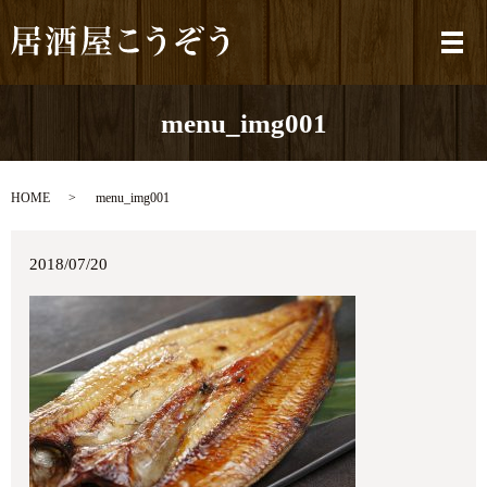
メ
menu_img001
HOME
menu_img001
2018/07/20