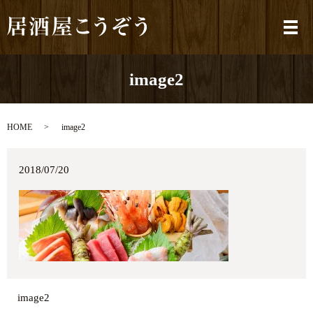
メ
image2
HOME
image2
2018/07/20
image2