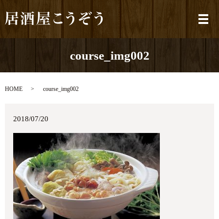
メ
course_img002
HOME
course_img002
2018/07/20