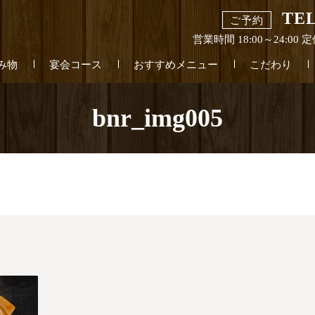
TEL
ご予約
営業時間 18:00～24:0
み物
宴会コース
おすすめメニュー
こだわり
bnr_img005