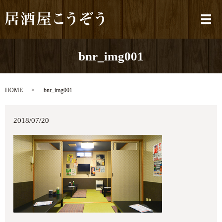
メ
bnr_img001
HOME
bnr_img001
2018/07/20