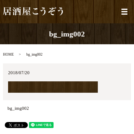
メ
bg_img002
HOME
bg_img002
2018/07/20
bg_img002